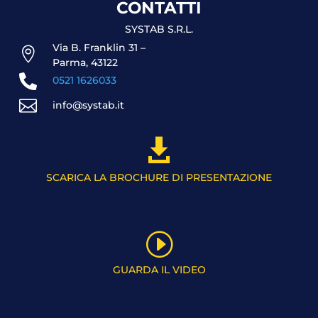
CONTATTI
SYSTAB S.R.L.
Via B. Franklin 31 –

Parma, 43122

0521 1626033

info@systab.it

SCARICA LA BROCHURE DI PRESENTAZIONE
I
GUARDA IL VIDEO