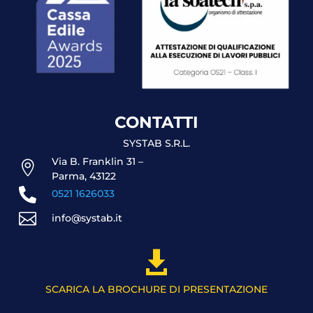
CONTATTI
SYSTAB S.R.L.
Via B. Franklin 31 –

Parma, 43122

0521 1626033

info@systab.it

SCARICA LA BROCHURE DI PRESENTAZIONE