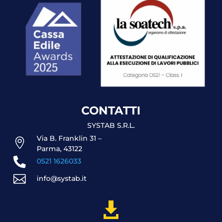
CONTATTI
SYSTAB S.R.L.
Via B. Franklin 31 –

Parma, 43122

0521 1626033

info@systab.it
