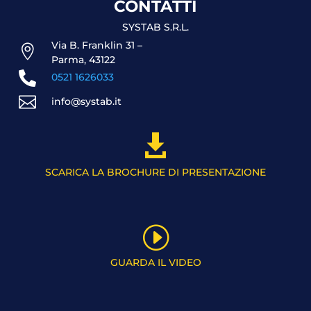
CONTATTI
SYSTAB S.R.L.
Via B. Franklin 31 –

Parma, 43122

0521 1626033

info@systab.it

SCARICA LA BROCHURE DI PRESENTAZIONE
I
GUARDA IL VIDEO