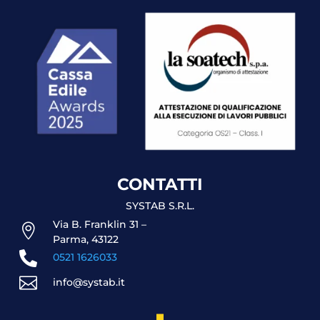
CONTATTI
SYSTAB S.R.L.
Via B. Franklin 31 –

Parma, 43122

0521 1626033

info@systab.it