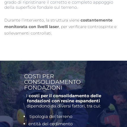
grado di ripristinare il corretto e completo appoggio
della superficie fondale sul terreno.
Durante l’intervento, la struttura viene
costantemente
monitorata con livelli laser
, per verificare controspinte e
sollevamenti controllati.
COSTI PER
CONSOLIDAMENTO
FONDAZIONI
I
costi per il consolidamento delle
fondazioni con resine espandenti
dipendono da diversi fattori, tra cui:
tipologia del terreno
entità del cedimento