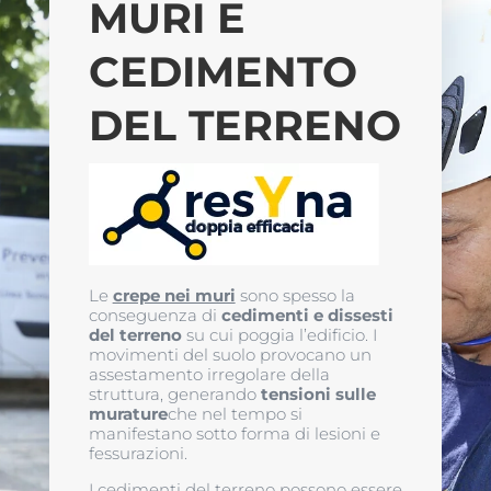
MURI E
CEDIMENTO
DEL TERRENO
Le
crepe nei muri
sono spesso la
conseguenza di
cedimenti e dissesti
del terreno
su cui poggia l’edificio. I
movimenti del suolo provocano un
assestamento irregolare della
struttura, generando
tensioni sulle
murature
che nel tempo si
manifestano sotto forma di lesioni e
fessurazioni.
I cedimenti del terreno possono essere