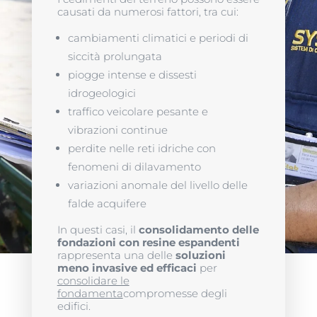
causati da numerosi fattori, tra cui:
cambiamenti climatici e periodi di
siccità prolungata
piogge intense e dissesti
idrogeologici
traffico veicolare pesante e
vibrazioni continue
perdite nelle reti idriche con
fenomeni di dilavamento
variazioni anomale del livello delle
falde acquifere
In questi casi, il
consolidamento delle
fondazioni con resine espandenti
rappresenta una delle
soluzioni
meno invasive ed efficaci
per
consolidare le
fondamenta
compromesse degli
edifici.