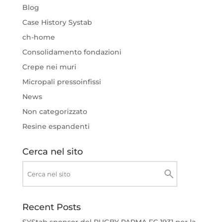
Blog
Case History Systab
ch-home
Consolidamento fondazioni
Crepe nei muri
Micropali pressoinfissi
News
Non categorizzato
Resine espandenti
Cerca nel sito
Recent Posts
SYStab sponsor del RUGBY PARMA FC 1931 per la