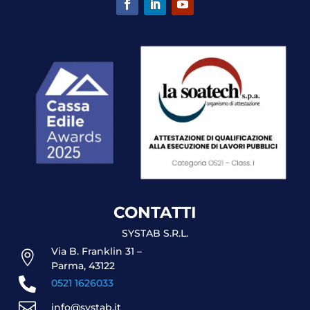
CONTATTI
SYSTAB S.R.L.
Via B. Franklin 31 –

Parma, 43122

0521 1626033

info@systab.it