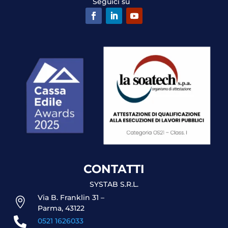
Seguici su
CONTATTI
SYSTAB S.R.L.
Via B. Franklin 31 –

Parma, 43122

0521 1626033