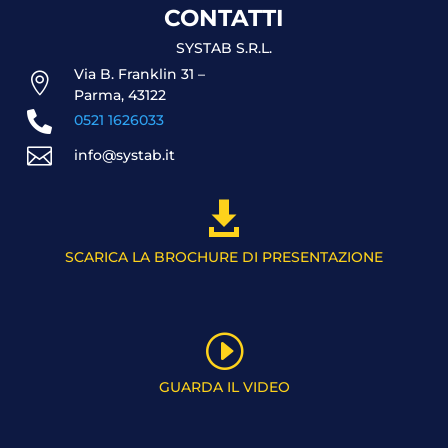
CONTATTI
SYSTAB S.R.L.
Via B. Franklin 31 –

Parma, 43122

0521 1626033

info@systab.it

SCARICA LA BROCHURE DI PRESENTAZIONE
I
GUARDA IL VIDEO