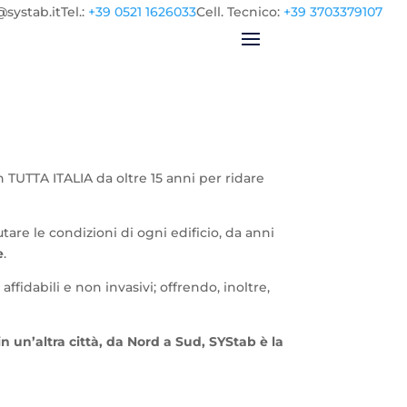
@systab.it
Tel.
:
+39 0521 1626033
Cell.
Tecnico:
+39 3703379107
in TUTTA ITALIA da oltre 15 anni per ridare
tare le condizioni di ogni edificio, da anni
e
.
affidabili e non invasivi; offrendo, inoltre,
 un’altra città, da Nord a Sud, SYStab è la