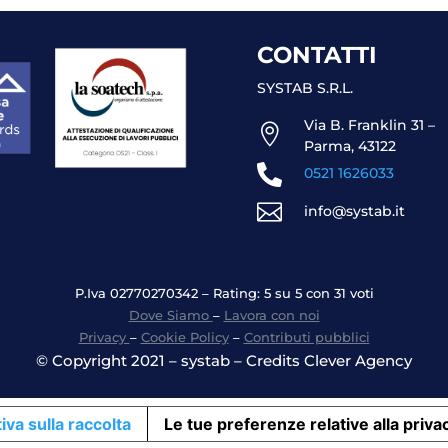
CONTATTI
SYSTAB S.R.L.
Via B. Franklin 31 –

Parma, 43122

0521 1626033

info@systab.it
P.Iva 02770270342 – Rating: 5 su 5 con 31 voti
Dove Siamo
–
Lavora con noi
Privacy
–
Cookie Policy
–
Contributi pubblici
© Copyright 2021 – systab – Credits Clever Agency
iva sulla raccolta
Le tue preferenze relative alla priva