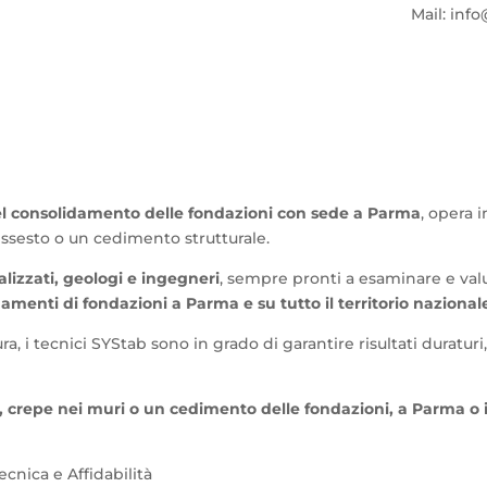
Mail: info
el consolidamento delle fondazioni con sede a Parma
, opera 
issesto o un cedimento strutturale.
alizzati, geologi e ingegneri
, sempre pronti a esaminare e valu
damenti di fondazioni a Parma e su tutto il territorio nazional
a, i tecnici SYStab sono in grado di garantire risultati duraturi, 
 crepe nei muri o un cedimento delle fondazioni, a Parma o in
nica e Affidabilità