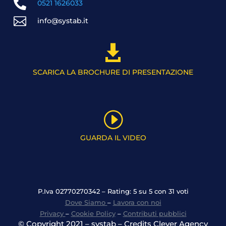

0521 1626033

info@systab.it

SCARICA LA BROCHURE DI PRESENTAZIONE
I
GUARDA IL VIDEO
P.Iva 02770270342 – Rating: 5 su 5 con 31 voti
Dove Siamo
–
Lavora con noi
Privacy
–
Cookie Policy
–
Contributi pubblici
© Copyright 2021 – systab – Credits Clever Agency