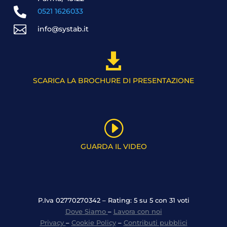

0521 1626033

info@systab.it

SCARICA LA BROCHURE DI PRESENTAZIONE
I
GUARDA IL VIDEO
P.Iva 02770270342 – Rating: 5 su 5 con 31 voti
Dove Siamo
–
Lavora con noi
Privacy
–
Cookie Policy
–
Contributi pubblici