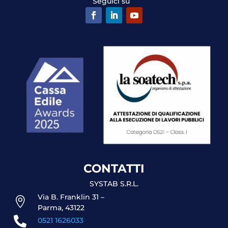
Seguici su
CONTATTI
SYSTAB S.R.L.
Via B. Franklin 31 –

Parma, 43122

0521 1626033