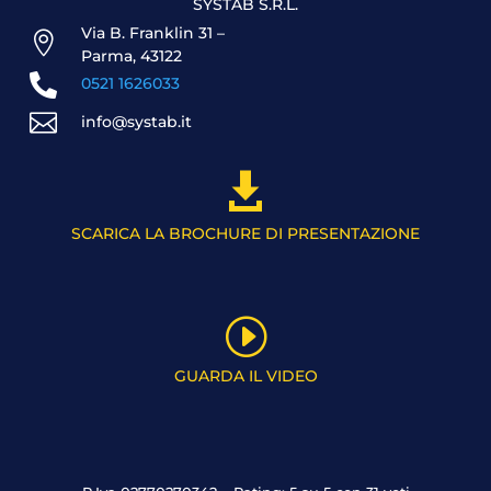
SYSTAB S.R.L.
Via B. Franklin 31 –

Parma, 43122

0521 1626033

info@systab.it

SCARICA LA BROCHURE DI PRESENTAZIONE
I
GUARDA IL VIDEO