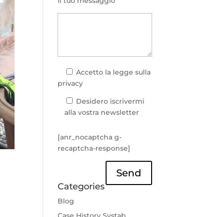
Il tuo messaggio
Accetto la
legge sulla
privacy
Desidero iscrivermi
alla vostra newsletter
[anr_nocaptcha g-
recaptcha-response]
Send
Categories
Blog
Case History Systab