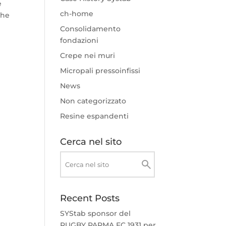
e
ch-home
che
Consolidamento
fondazioni
Crepe nei muri
Micropali pressoinfissi
News
Non categorizzato
Resine espandenti
Cerca nel sito
Recent Posts
SYStab sponsor del
RUGBY PARMA FC 1931 per