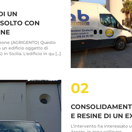
DI UN
RISOLTO CON
ONE
Leone (AGRIGENTO) Questo
un edificio oggetto di
 Sicilia. L'edificio in qu [...]
02
CONSOLIDAMENTO
E RESINE DI UN 
L’intervento ha interessato u
Arezzo, in zona collinare