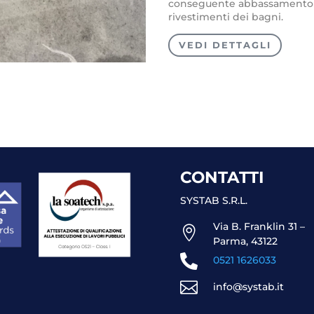
conseguente abbassamento e l
rivestimenti dei bagni.
VEDI DETTAGLI
CONTATTI
SYSTAB S.R.L.
Via B. Franklin 31 –

Parma, 43122

0521 1626033

info@systab.it