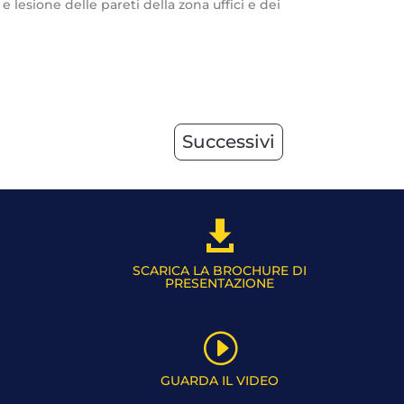
esione delle pareti della zona uffici e dei
Successivi

SCARICA LA BROCHURE DI
PRESENTAZIONE
I
GUARDA IL VIDEO