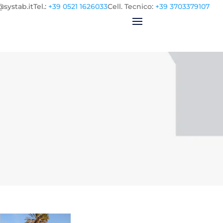
@systab.it
Tel.
:
+39 0521 1626033
Cell.
Tecnico:
+39 3703379107