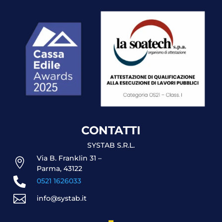
CONTATTI
SYSTAB S.R.L.
Via B. Franklin 31 –

Parma, 43122

0521 1626033

info@systab.it