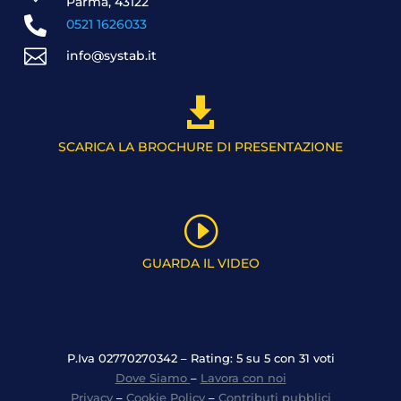
Parma, 43122

0521 1626033

info@systab.it

SCARICA LA BROCHURE DI PRESENTAZIONE
I
GUARDA IL VIDEO
P.Iva 02770270342 – Rating: 5 su 5 con 31 voti
Dove Siamo
–
Lavora con noi
Privacy
–
Cookie Policy
–
Contributi pubblici