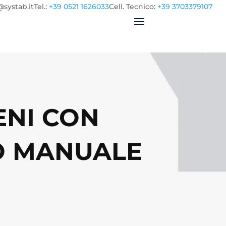
@systab.it
Tel.
:
+39 0521 1626033
Cell.
Tecnico:
+39 3703379107
ENI CON
O MANUALE