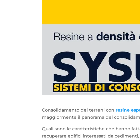
Consolidamento dei terreni con
resine es
maggiormente il panorama del consolidamen
Quali sono le caratteristiche che hanno fat
recuperare edifici interessati da cediment