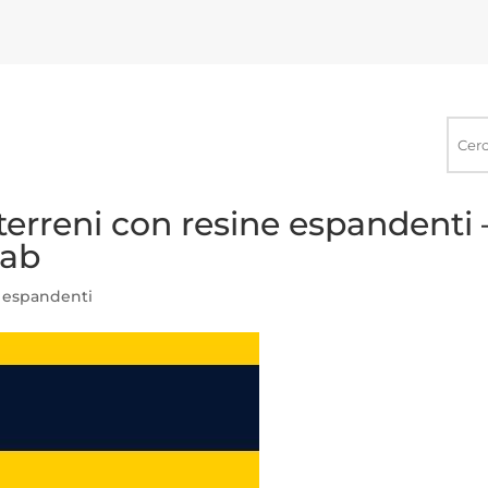
Ricerca
nel
sito
erreni con resine espandenti 
tab
 espandenti