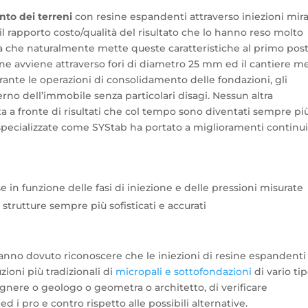
to dei terreni
con resine espandenti attraverso iniezioni mir
 il rapporto costo/qualità del risultato che lo hanno reso molto
asa che naturalmente mette queste caratteristiche al primo post
sine avviene attraverso fori di diametro 25 mm ed il cantiere m
rante le operazioni di consolidamento delle fondazioni, gli
erno dell’immobile senza particolari disagi. Nessun altra
ta a fronte di risultati che col tempo sono diventati sempre pi
te specializzate come SYStab ha portato a miglioramenti continui
se in funzione delle fasi di iniezione e delle pressioni misurate
 strutture sempre più sofisticati e accurati
hanno dovuto riconoscere che le iniezioni di resine espandenti
zioni più tradizionali di
micropali e sottofondazioni
di vario tip
gnere o geologo o geometra o architetto, di verificare
 ed i pro e contro rispetto alle possibili alternative.