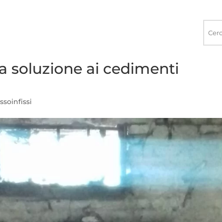
Ricerca
nel
sito
 la soluzione ai cedimenti
ssoinfissi