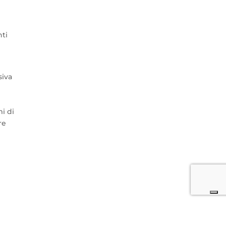
i
nti
siva
i di
re
ù