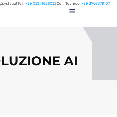
@systab.it
Tel.
:
+39 0521 1626033
Cell.
Tecnico:
+39 3703379107
OLUZIONE AI