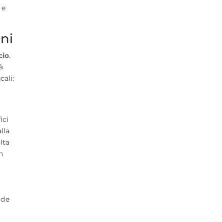
 e
oni
cio
.
à
cali;
ici
lla
lta
in
nde