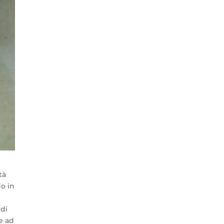
tà
do in
 di
me ad