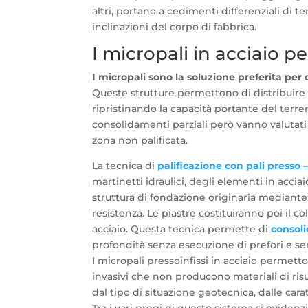
altri, portano a cedimenti differenziali di t
inclinazioni del corpo di fabbrica.
I micropali in acciaio p
I micropali sono la soluzione preferita per q
Queste strutture permettono di distribuire 
ripristinando la capacità portante del terre
consolidamenti parziali però vanno valutat
zona non palificata.
La tecnica di
palificazione con pali presso – 
martinetti idraulici, degli elementi in acciai
struttura di fondazione originaria mediante 
resistenza. Le piastre costituiranno poi il c
acciaio. Questa tecnica permette di
consol
profondità senza esecuzione di prefori e se
I micropali pressoinfissi in acciaio permet
invasivi che non producono materiali di ris
dal tipo di situazione geotecnica, dalle caratt