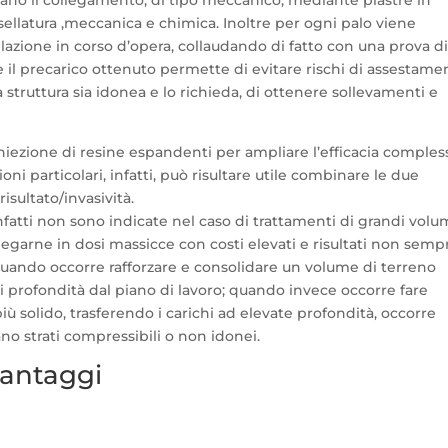
ziano il collegamento, di tipo meccanico, mediante piastre in
ssellatura ,meccanica e chimica. Inoltre per ogni palo viene
allazione in corso d’opera, collaudando di fatto con una prova d
re il precarico ottenuto permette di evitare rischi di assestame
struttura sia idonea e lo richieda, di ottenere sollevamenti e
iniezione di resine espandenti per ampliare l’efficacia comples
oni particolari, infatti, può risultare utile combinare le due
isultato/invasività.
fatti non sono indicate nel caso di trattamenti di grandi volum
iegarne in dosi massicce con costi elevati e risultati non semp
quando occorre rafforzare e consolidare un volume di terreno
 di profondità dal piano di lavoro; quando invece occorre fare
più solido, trasferendo i carichi ad elevate profondità, occorre
ano strati compressibili o non idonei.
 vantaggi
lizzare la causa del dissesto e di stabilire quale è la formula pi