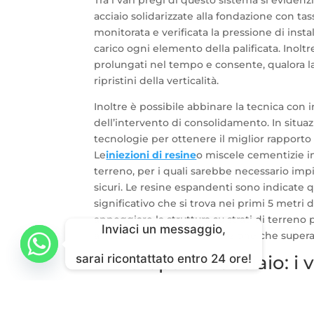
Tra i vari pregi di questo sistema si eviden
acciaio solidarizzate alla fondazione con ta
monitorata e verificata la pressione di inst
carico ogni elemento della palificata. Inolt
prolungati nel tempo e consente, qualora la 
ripristini della verticalità.
Inoltre è possibile abbinare la tecnica con 
dell’intervento di consolidamento. In situazi
tecnologie per ottenere il miglior rapporto r
Le
iniezioni di resine
o miscele cementizie in
terreno, per i quali sarebbe necessario imp
sicuri. Le resine espandenti sono indicate 
significativo che si trova nei primi 5 metri
appoggiare la struttura su strati di terreno 
Inviaci un messaggio,
attuare strutture di palificazione che super
sarai ricontattato entro 24 ore!
I micropali in acciaio: i
Gli esperti geostrutturisti si occupano di ana
indicata per correggerlo.