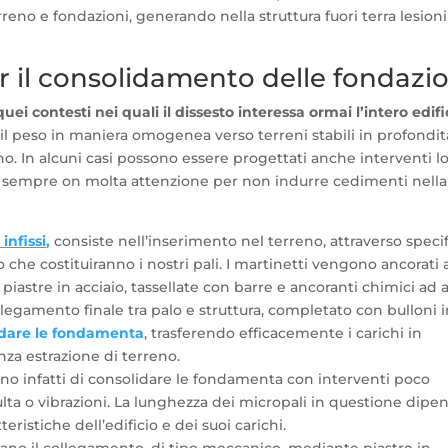
erreno e fondazioni, generando nella struttura fuori terra lesioni
er il consolidamento delle fondazi
uei contesti nei quali il dissesto interessa ormai l’intero edifi
il peso in maniera omogenea verso terreni stabili in profondit
no. In alcuni casi possono essere progettati anche interventi lo
i sempre on molta attenzione per non indurre cedimenti nella
infissi
,
consiste nell’inserimento nel terreno, attraverso specif
o che costituiranno i nostri pali. I martinetti vengono ancorati a
piastre in acciaio, tassellate con barre e ancoranti chimici ad a
ollegamento finale tra palo e struttura, completato con bulloni 
idare le fondamenta
, trasferendo efficacemente i carichi in
nza estrazione di terreno.
tono infatti di consolidare le fondamenta con interventi poco
ulta o vibrazioni. La lunghezza dei micropali in questione dipe
eristiche dell’edificio e dei suoi carichi.