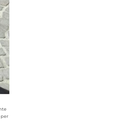
nte
 per