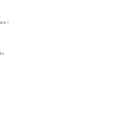
e
are i
hi