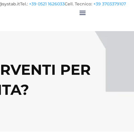
@systab.it
Tel.
:
+39 0521 1626033
Cell.
Tecnico:
+39 3703379107
ERVENTI PER
TA?