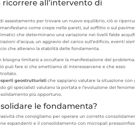
icorrere all’intervento di
 assestamento per trovare un nuovo equilibrio, ciò si riperc
si manifestano come crepe nelle pareti, sul soffitto o sul pavime
matici che determinano una variazione nei livelli falde acquif
razioni d’acqua, un aggravio del carico sull’edificio, eventi sism
ificio che alterano la stabilità delle fondamenta.
 bisogna limitarsi a occultare la manifestazione del problema
 ciò può fare sì che smettiamo di interessarcene e che esso
rollato.
esperti geostrutturisti
che sappiano valutare la situazione con 
o gli specialisti valutano la portata e l’evoluzione del fenom
onsolidamento più opportuno.
nsolidare le fondamenta?
nvasività che consigliamo per operare un corretto consolidame
sine espandenti e il consolidamento con micropali pressoinfissi