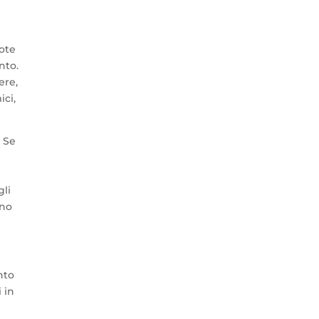
uote
nto.
ere,
ici,
. Se
gli
eno
nto
 in