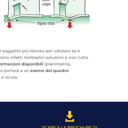
l soggetto più idoneo per valutare se e
tono infatti molteplici soluzioni e non tutte
formazioni disponibili
(planimetrie,
go porterà a un
esame del quadro
e sicura.

SCARICA LA BROCHURE DI