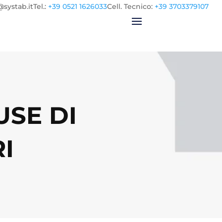
@systab.it
Tel.
:
+39 0521 1626033
Cell.
Tecnico:
+39 3703379107
USE DI
I