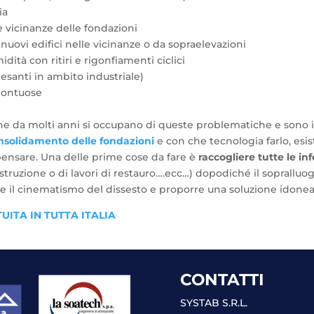
ia
le vicinanze delle fondazioni
nuovi edifici nelle vicinanze o da sopraelevazioni
midità con ritiri e rigonfiamenti ciclici
pesanti in ambito industriale)
 montuose
he da molti anni si occupano di queste problematiche e sono i
nsolidamento delle fondazioni
e con che tecnologia farlo, esis
ensare. Una delle prime cose da fare è
raccogliere tutte le in
struzione o di lavori di restauro….ecc…) dopodiché il sopralluo
il cinematismo del dissesto e proporre una soluzione idonea 
ITA IN TUTTA ITALIA
CONTATTI
SYSTAB S.R.L.