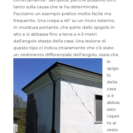
correttamente? Semplice, perché possono dirci
tanto sulla causa che le ha determinate.
Facciamo un esempio pratico molto facile ma
frequente. Una crepa a 45° su un muro esterno,
in muratura portante, che parte dallo spigolo in
alto e si abbassa fino a terra a 4-5 metri
dall’angolo stesso della casa. Una lesione di
questo tipo ci indica chiaramente che c’è stato
un cedimento differenziale del
l’angolo, ossia che
lo
spigo
lo
della
casa
si è
abbas
sato
rispet
to al
resto