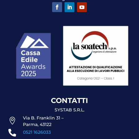
CONTATTI
SYSTAB S.R.L.
Via B. Franklin 31 –

Parma, 43122

0521 1626033