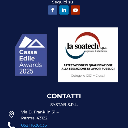
Seguici su
CONTATTI
SYSTAB S.R.L.
Via B. Franklin 31 –

Parma, 43122

0521 1626033