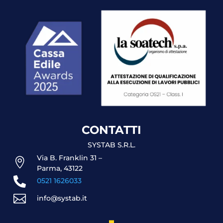
CONTATTI
SYSTAB S.R.L.
Via B. Franklin 31 –

Parma, 43122

0521 1626033

info@systab.it