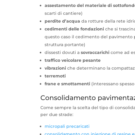
assestamento del materiale di sottofond
scarti di cantiere)
perdite d’acqua
da rotture della rete idri
cedimenti delle fondazioni
che si trasci
questo caso il cedimento del pavimento p
struttura portante)
dissesti dovuti a
sovraccarichi
come ad es
traffico veicolare pesante
vibrazioni
che determinano la compattazi
terremoti
frane e smottamenti
(interessano spesso l
Consolidamento pavimentazio
Come sempre la scelta del tipo di consoli
per due strade:
micropali precaricati
consolidamento con iniezione di resine 