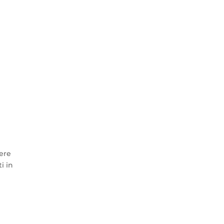
nere
i in