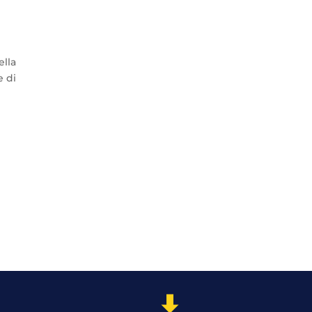
ella
e di
