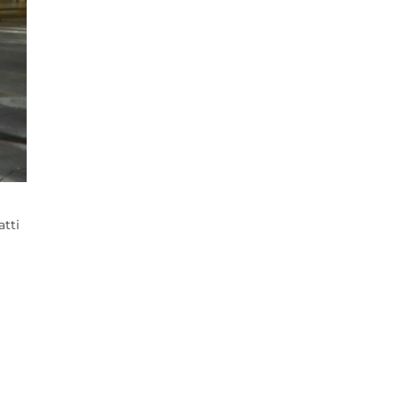
atti
l