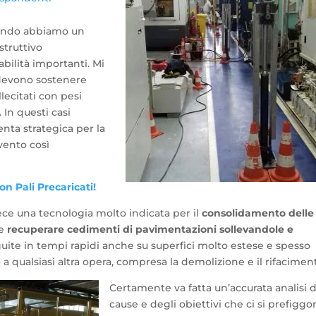
uando abbiamo un
struttivo
bilità importanti. Mi
 devono sostenere
ecitati con pesi
. In questi casi
enta strategica per la
rvento così
 Pali Precaricati!
ce una tecnologia molto indicata per il
consolidamento delle
 e
recuperare cedimenti di pavimentazioni sollevandole e
uite in tempi rapidi anche su superfici molto estese e spesso
 a qualsiasi altra opera, compresa la demolizione e il rifacimen
Certamente va fatta un’accurata analisi d
cause e degli obiettivi che ci si prefiggo