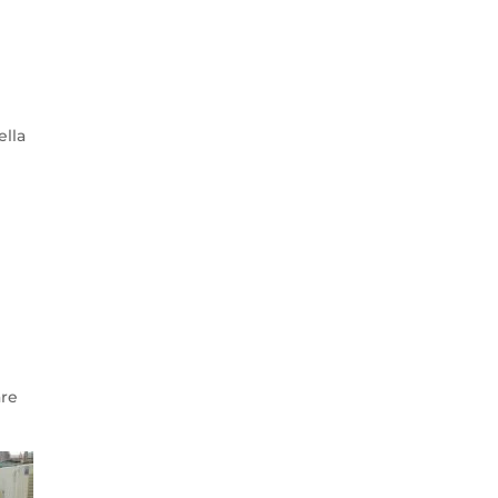
ella
are