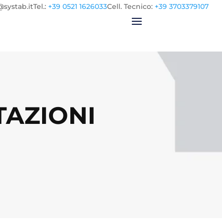
@systab.it
Tel.
:
+39 0521 1626033
Cell.
Tecnico:
+39 3703379107
AZIONI