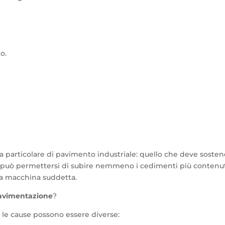
o.
ia particolare di pavimento industriale: quello che deve soste
n può permettersi di subire nemmeno i cedimenti più contenut
la macchina suddetta.
avimentazione
?
 le cause possono essere diverse: