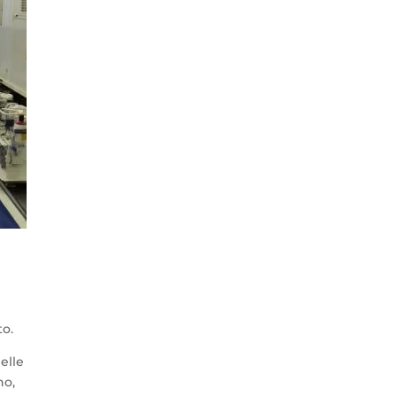
to.
elle
no,