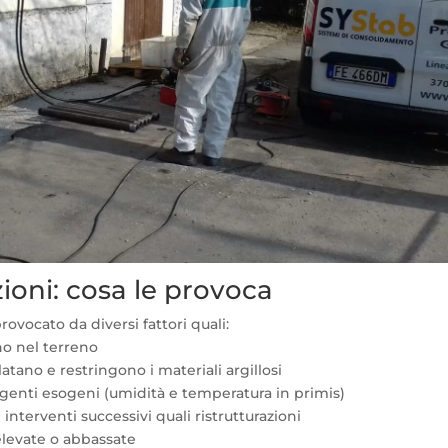
ioni: cosa le provoca
ovocato da diversi fattori quali:
ono nel terreno
atano e restringono i materiali argillosi
agenti esogeni (umidità e temperatura in primis)
i interventi successivi quali ristrutturazioni
o elevate o abbassate