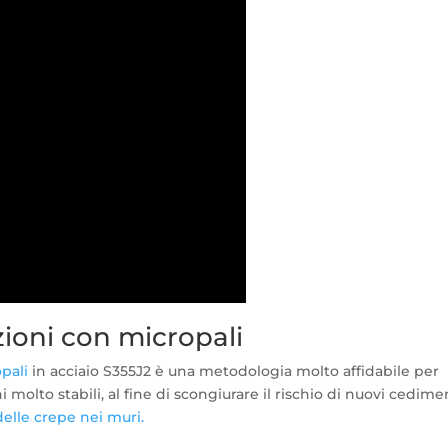
ioni con micropali
pali
in acciaio S355J2 è una metodologia molto affidabile per
ni molto stabili, al fine di scongiurare il rischio di nuovi cedime
delle crepe nei muri.