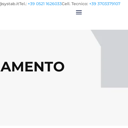
@systab.it
Tel.
:
+39 0521 1626033
Cell.
Tecnico:
+39 3703379107
IDAMENTO