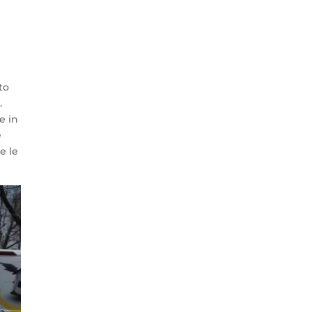
to
.
e in
e
e le