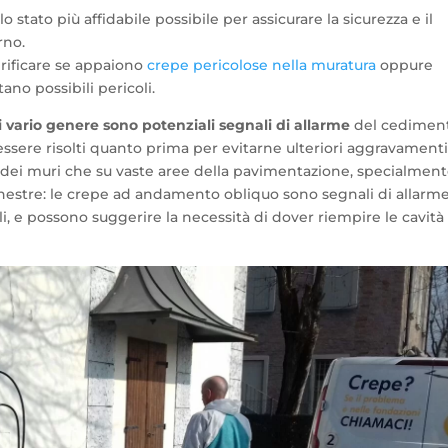
 stato più affidabile possibile per assicurare la sicurezza e il
rno.
rificare se appaiono
crepe pericolose nella muratura
oppure
ano possibili pericoli.
di vario genere sono potenziali segnali di allarme
del cedimen
ssere risolti quanto prima per evitarne ulteriori aggravamenti
 dei muri che su vaste aree della pavimentazione, specialment
e finestre: le crepe ad andamento obliquo sono segnali di allarm
i, e possono suggerire la necessità di dover riempire le cavità 