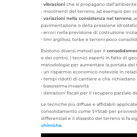
•
vibrazioni
che si propagano dall’ambiente 
• movimenti del terreno, ad esempio per co
•
variazioni nella consistenza nel terreno
, 
pavimentazione o della pressione idrostati
• errori nella previsione di costruzione ini
• limi argillosi, torbe e terreni poco consolid
Esistono diversi metodi per il
consolidament
e dei contro. I tecnici esperti in fatto di ge
metodologie per aumentare la portata del t
• un risparmio economico notevole in relazi
• tempi ridotti di cantiere e che richiedano
• bassissima invasività
• detrazioni fiscali per il recupero parziale
Le tecniche più diffuse e affidabili applicat
consolidamento come SYStab per provved
differenziali e il dissesto del terreno si fa 
chimiche
.