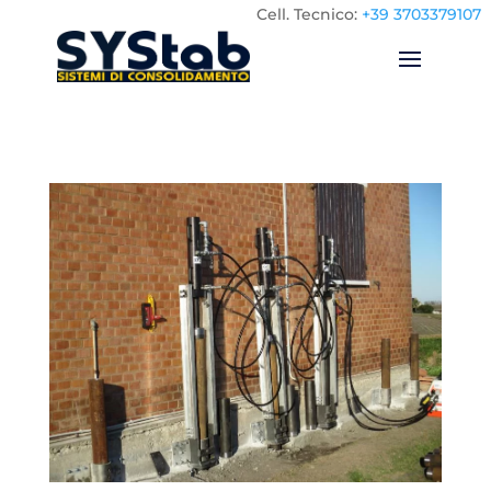
Cell.
Tecnico:
+39 3703379107