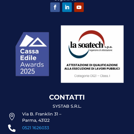
CONTATTI
SYSTAB S.R.L.
Via B. Franklin 31 –

Parma, 43122

0521 1626033