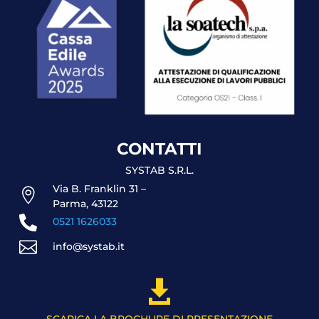
CONTATTI
SYSTAB S.R.L.
Via B. Franklin 31 –

Parma, 43122

0521 1626033

info@systab.it

SCARICA LA BROCHURE DI PRESENTAZIONE