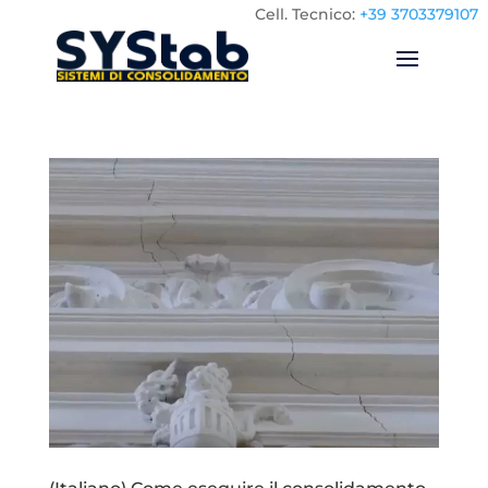
Cell.
Tecnico:
+39 3703379107