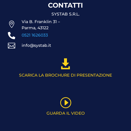
CONTATTI
SYSTAB S.R.L.
Via B. Franklin 31 –

Parma, 43122

0521 1626033

info@systab.it

SCARICA LA BROCHURE DI PRESENTAZIONE
I
GUARDA IL VIDEO