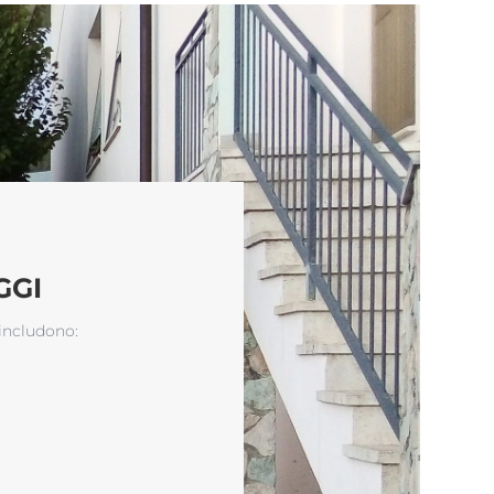
GGI
 includono: