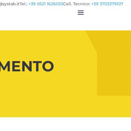
@systab.it
Tel.
:
+39 0521 1626033
Cell.
Tecnico:
+39 3703379107
AMENTO