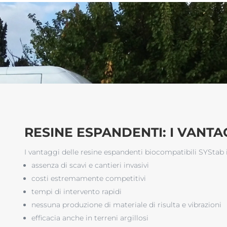
RESINE ESPANDENTI: I VANTA
I vantaggi delle resine espandenti biocompatibili SYStab
assenza di scavi e cantieri invasivi
costi estremamente competitivi
tempi di intervento rapidi
nessuna produzione di materiale di risulta e vibrazioni
efficacia anche in terreni argillosi