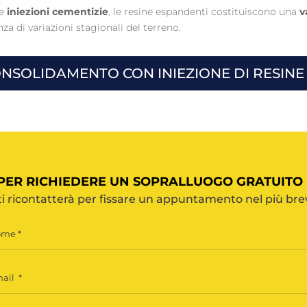
le
iniezioni cementizie
, le resine espandenti costituiscono una
va
nza di variazioni stagionali del terreno.
ONSOLIDAMENTO CON INIEZIONE DI RESINE
 PER RICHIEDERE UN SOPRALLUOGO GRATUITO 
ti ricontatterà per fissare un appuntamento nel più bre