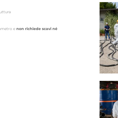
uttura
diametro e
non richiede scavi né