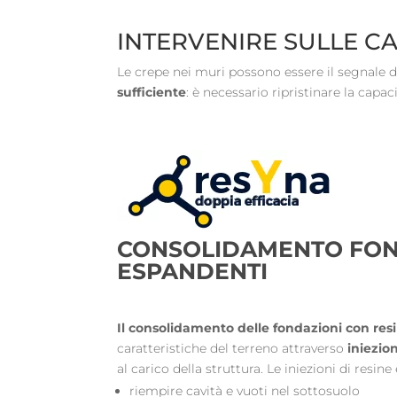
INTERVENIRE SULLE CA
Le crepe nei muri possono essere il segnale 
sufficiente
: è necessario ripristinare la capac
CONSOLIDAMENTO FON
ESPANDENTI
Il consolidamento delle fondazioni con re
caratteristiche del terreno attraverso
iniezion
al carico della struttura. Le iniezioni di resi
riempire cavità e vuoti nel sottosuolo