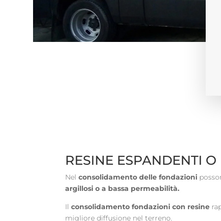
RESINE ESPANDENTI O 
Nel
consolidamento delle fondazioni
posson
argillosi o a bassa permeabilità.
Il
consolidamento fondazioni con resine
ra
migliore diffusione nel terreno.