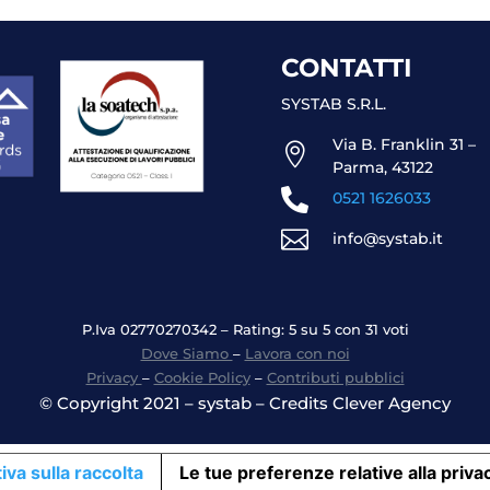
CONTATTI
SYSTAB S.R.L.
Via B. Franklin 31 –

Parma, 43122

0521 1626033

info@systab.it
P.Iva 02770270342 – Rating: 5 su 5 con 31 voti
Dove Siamo
–
Lavora con noi
Privacy
–
Cookie Policy
–
Contributi pubblici
© Copyright 2021 – systab – Credits Clever Agency
iva sulla raccolta
Le tue preferenze relative alla priva