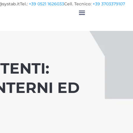
@systab.it
Tel.
:
+39 0521 1626033
Cell.
Tecnico:
+39 3703379107
TENTI:
NTERNI ED