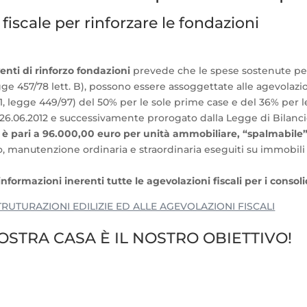
iscale per rinforzare le fondazioni
enti di rinforzo fondazioni
prevede che le spese sostenute per
ge 457/78 lett. B), possono essere assoggettate alle agevolazion
rt.1, legge 449/97) del 50% per le sole prime case e del 36% per
 26.06.2012 e successivamente prorogato dalla Legge di Bilancio 
ni è pari a 96.000,00 euro per unità ammobiliare, “spalmabile”
zio, manutenzione ordinaria e straordinaria eseguiti su immobil
formazioni inerenti tutte le agevolazioni fiscali per i consoli
ISTTRUTURAZIONI EDILIZIE ED ALLE AGEVOLAZIONI FISCALI
OSTRA CASA È IL NOSTRO OBIETTIVO!