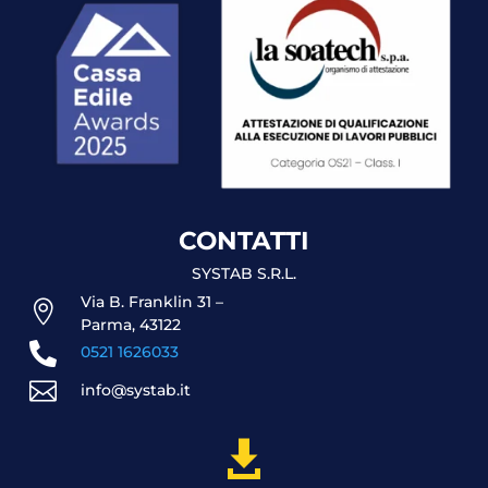
CONTATTI
SYSTAB S.R.L.
Via B. Franklin 31 –

Parma, 43122

0521 1626033

info@systab.it
