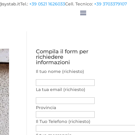
@systab.it
Tel.
:
+39 0521 1626033
Cell.
Tecnico:
+39 3703379107
Compila il form per
richiedere
informazioni
Il tuo nome (richiesto)
La tua email (richiesto)
Provincia
Il Tuo Telefono (richiesto)