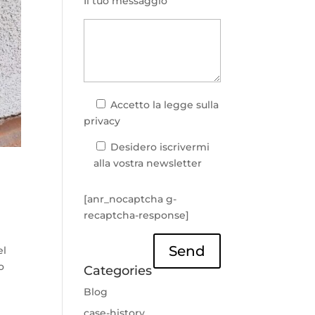
Il tuo messaggio
Accetto la
legge sulla
privacy
Desidero iscrivermi
alla vostra newsletter
[anr_nocaptcha g-
recaptcha-response]
Send
el
o
Categories
Blog
case-history