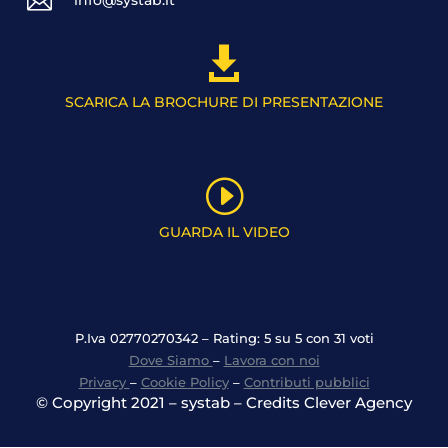


SCARICA LA BROCHURE DI PRESENTAZIONE
I
GUARDA IL VIDEO
P.Iva 02770270342 – Rating: 5 su 5 con 31 voti
Dove Siamo
–
Lavora con noi
Privacy
–
Cookie Policy
–
Contributi pubblici
© Copyright 2021 – systab – Credits Clever Agency