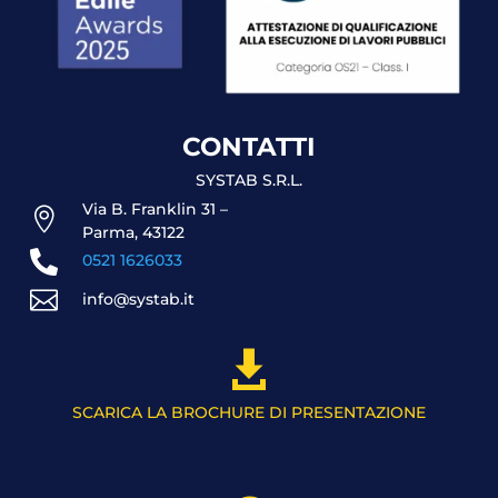
CONTATTI
SYSTAB S.R.L.
Via B. Franklin 31 –

Parma, 43122

0521 1626033

info@systab.it

SCARICA LA BROCHURE DI PRESENTAZIONE