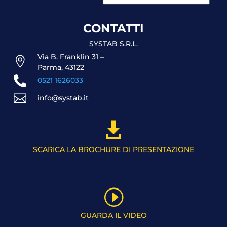
CONTATTI
SYSTAB S.R.L.
Via B. Franklin 31 –

Parma, 43122

0521 1626033

info@systab.it

SCARICA LA BROCHURE DI PRESENTAZIONE
I
GUARDA IL VIDEO