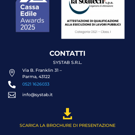
CONTATTI
SYSTAB S.R.L.
Via B. Franklin 31 –

Parma, 43122

0521 1626033

info@systab.it

SCARICA LA BROCHURE DI PRESENTAZIONE