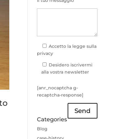
Il tuo messaggio
Accetto la
legge sulla
privacy
Desidero iscrivermi
alla vostra newsletter
[anr_nocaptcha g-
recaptcha-response]
nto
Send
Categories
Blog
case-history