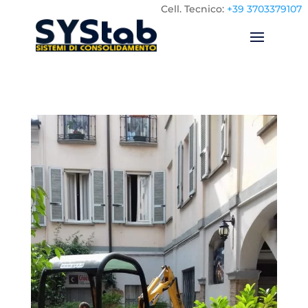
Cell.
Tecnico:
+39 3703379107