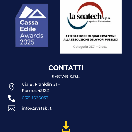
CONTATTI
SYSTAB S.R.L.
Via B. Franklin 31 –

Parma, 43122

0521 1626033

info@systab.it
