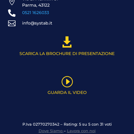

Parma, 43122

0521 1626033

info@systab.it

SCARICA LA BROCHURE DI PRESENTAZIONE
I
GUARDA IL VIDEO
P.Iva 02770270342 – Rating: 5 su 5 con 31 voti
Dove Siamo
–
Lavora con noi