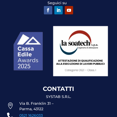
Seguici su
CONTATTI
SYSTAB S.R.L.
Via B. Franklin 31 –

Parma, 43122

0521 1626033