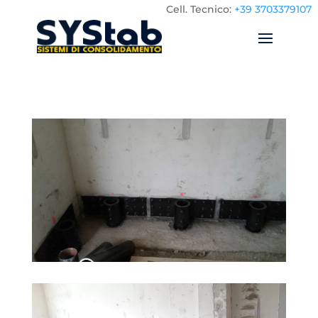
Cell.
Tecnico:
+39 3703379107