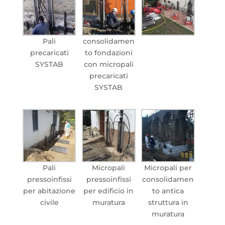
Pali
consolidamen
precaricati
to fondazioni
SYSTAB
con micropali
precaricati
SYSTAB
Pali
Micropali
Micropali per
pressoinfissi
pressoinfissi
consolidamen
per abitazione
per edificio in
to antica
civile
muratura
struttura in
muratura