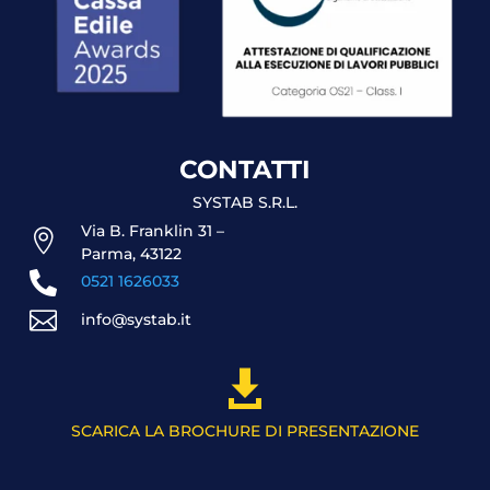
CONTATTI
SYSTAB S.R.L.
Via B. Franklin 31 –

Parma, 43122

0521 1626033

info@systab.it

SCARICA LA BROCHURE DI PRESENTAZIONE