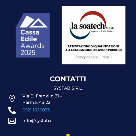
CONTATTI
SYSTAB S.R.L.
Via B. Franklin 31 –

Parma, 43122

0521 1626033

info@systab.it