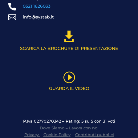

0521 1626033

info@systab.it

SCARICA LA BROCHURE DI PRESENTAZIONE
I
GUARDA IL VIDEO
P.Iva 02770270342 – Rating: 5 su 5 con 31 voti
Dove Siamo
–
Lavora con noi
Privacy
–
Cookie Policy
–
Contributi pubblici