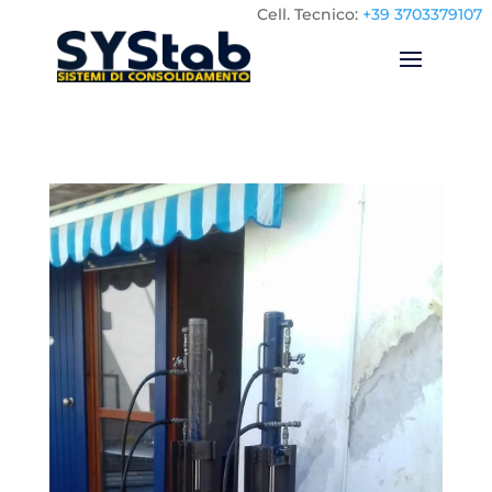
Cell.
Tecnico:
+39 3703379107