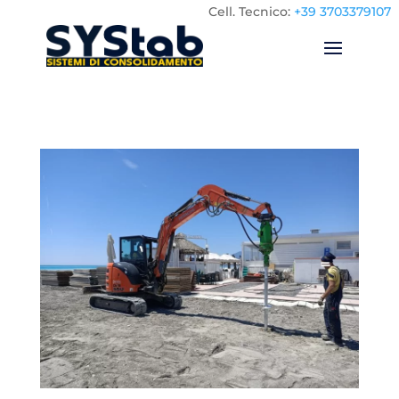
Cell.
Tecnico:
+39 3703379107