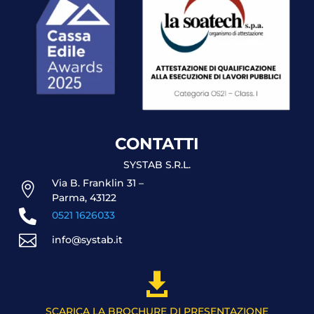
CONTATTI
SYSTAB S.R.L.
Via B. Franklin 31 –

Parma, 43122

0521 1626033

info@systab.it

SCARICA LA BROCHURE DI PRESENTAZIONE