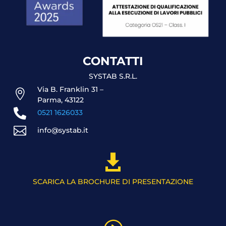
CONTATTI
SYSTAB S.R.L.
Via B. Franklin 31 –

Parma, 43122

0521 1626033

info@systab.it

SCARICA LA BROCHURE DI PRESENTAZIONE