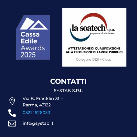
CONTATTI
SYSTAB S.R.L.
Via B. Franklin 31 –

Parma, 43122

0521 1626033

info@systab.it