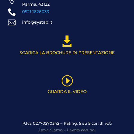

Parma, 43122

0521 1626033

info@systab.it

SCARICA LA BROCHURE DI PRESENTAZIONE
I
GUARDA IL VIDEO
P.Iva 02770270342 – Rating: 5 su 5 con 31 voti
Dove Siamo
–
Lavora con noi