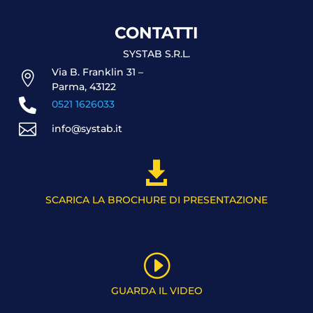
CONTATTI
SYSTAB S.R.L.
Via B. Franklin 31 –

Parma, 43122

0521 1626033

info@systab.it

SCARICA LA BROCHURE DI PRESENTAZIONE
I
GUARDA IL VIDEO