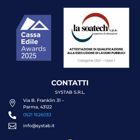
CONTATTI
SYSTAB S.R.L.
Via B. Franklin 31 –

Parma, 43122

0521 1626033

info@systab.it