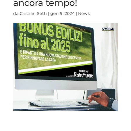
ancora tempo!
da
Cristian Setti
|
gen 9, 2024
|
News